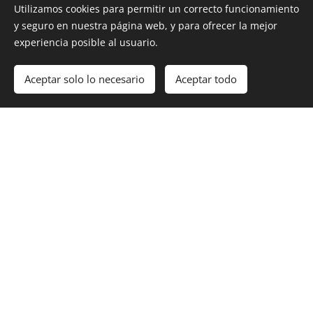
17h
Domingo de 9h a
Utilizamos cookies para permitir un correcto funcionamiento
y seguro en nuestra página web, y para ofrecer la mejor
experiencia posible al usuario.
Martes Cerrado
Aceptar solo lo necesario
Aceptar todo
(Os recomendamos reservar con
antelación)
Contacto
Chef Montes
Moll de Ponent, 30
CP07701 Mahón - Menorca
(+34) 626172000